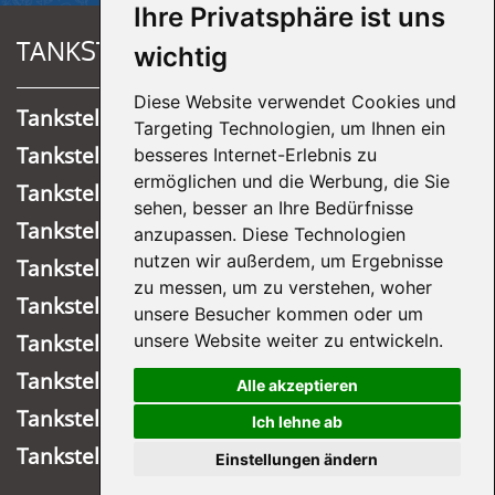
Ihre Privatsphäre ist uns
TANKSTELLEN
wichtig
Diese Website verwendet Cookies und
Tankstelle Ründeroth
Targeting Technologien, um Ihnen ein
Tankstelle Overath
besseres Internet-Erlebnis zu
ermöglichen und die Werbung, die Sie
Tankstelle Meinerzhagen
sehen, besser an Ihre Bedürfnisse
Tankstelle Lastrup Nord
anzupassen. Diese Technologien
nutzen wir außerdem, um Ergebnisse
Tankstelle Köln-Mülheim
zu messen, um zu verstehen, woher
Tankstelle Wiehl
unsere Besucher kommen oder um
unsere Website weiter zu entwickeln.
Tankstelle Marienheide
Tankstelle Wipperfürth
Alle akzeptieren
Tankstelle Lastrup Süd
Ich lehne ab
Tankstelle Köln-Buchforst
Einstellungen ändern