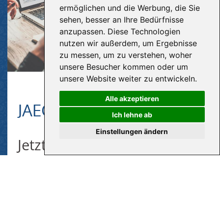
ermöglichen und die Werbung, die Sie
sehen, besser an Ihre Bedürfnisse
anzupassen. Diese Technologien
nutzen wir außerdem, um Ergebnisse
zu messen, um zu verstehen, woher
unsere Besucher kommen oder um
unsere Website weiter zu entwickeln.
Alle akzeptieren
JAEGER NEWSLETTER
Ich lehne ab
Einstellungen ändern
Jetzt den JAEGER Newsletter
abonnieren und keine
Angebote mehr verpassen!
Hier klicken