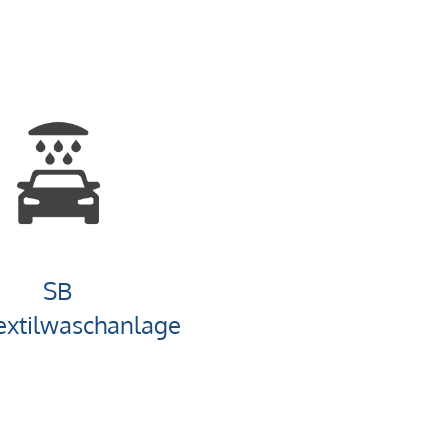
SB
extilwaschanlage