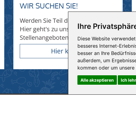
WIR SUCHEN SIE!
Werden Sie Teil des Teams!
Ihre Privatsphäre
Hier geht's zu unseren
Stellenangeboten...
Diese Website verwendet 
besseres Internet-Erlebn
Hier klicken
besser an Ihre Bedürfnis
außerdem, um Ergebnisse
kommen oder um unsere W
Alle akzeptieren
Ich leh
HIT-MÄRKTE
telle Wiehl
Hit Engelskirchen