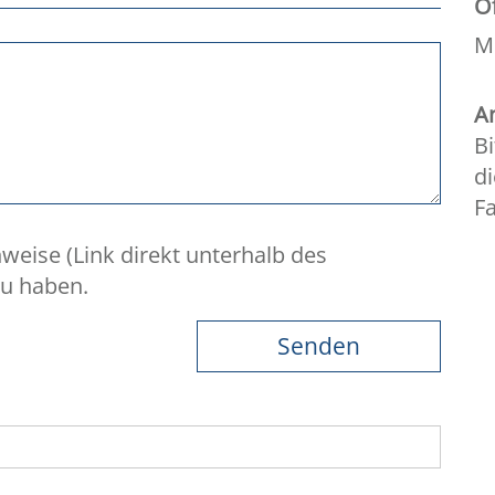
Ö
Mo
An
Bi
di
F
weise (Link direkt unterhalb des
zu haben.