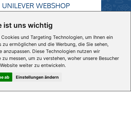
UNILEVER WEBSHOP
Hier geht's direkt zum Webshop
 ist uns wichtig
von Unilever...
Cookies und Targeting Technologien, um Ihnen ein
Hier klicken
is zu ermöglichen und die Werbung, die Sie sehen,
se anzupassen. Diese Technologien nutzen wir
 zu messen, um zu verstehen, woher unsere Besucher
ebsite weiter zu entwickeln.
ne ab
Einstellungen ändern
UNTERNEHMEN
Kunde werden