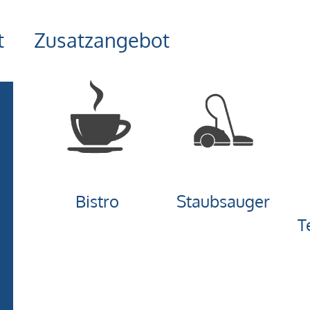
t
Zusatzangebot
Bistro
Staubsauger
T