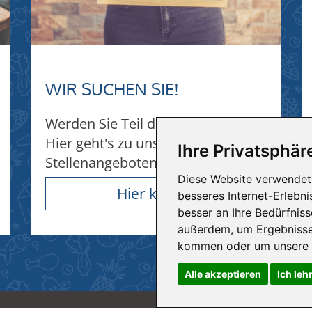
WIR SUCHEN SIE!
Werden Sie Teil des Teams!
Hier geht's zu unseren
Ihre Privatsphäre
Stellenangeboten...
Diese Website verwendet 
Hier klicken
besseres Internet-Erlebn
besser an Ihre Bedürfnis
außerdem, um Ergebnisse
kommen oder um unsere W
Alle akzeptieren
Ich leh