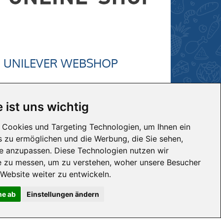
UNILEVER WEBSHOP
Hier geht's direkt zum Webshop
von Unilever...
 ist uns wichtig
Hier klicken
Cookies und Targeting Technologien, um Ihnen ein
is zu ermöglichen und die Werbung, die Sie sehen,
se anzupassen. Diese Technologien nutzen wir
 zu messen, um zu verstehen, woher unsere Besucher
ebsite weiter zu entwickeln.
ne ab
Einstellungen ändern