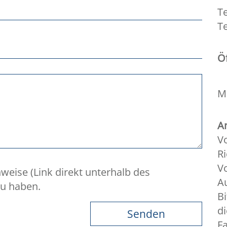
Te
Te
Ö
Mo
An
V
Ri
V
weise (Link direkt unterhalb des
A
zu haben.
Bi
di
F