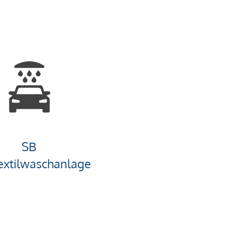
SB
extilwaschanlage