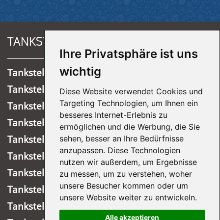
TANKSTELLEN
Ihre Privatsphäre ist uns
wichtig
Tankstelle Ründeroth
Tankstelle Overath
Diese Website verwendet Cookies und
Targeting Technologien, um Ihnen ein
Tankstelle Meinerzhagen
besseres Internet-Erlebnis zu
Tankstelle Lastrup Nord
ermöglichen und die Werbung, die Sie
Tankstelle Köln-Mülheim
sehen, besser an Ihre Bedürfnisse
anzupassen. Diese Technologien
Tankstelle Wiehl
nutzen wir außerdem, um Ergebnisse
Tankstelle Marienheide
zu messen, um zu verstehen, woher
unsere Besucher kommen oder um
Tankstelle Wipperfürth
unsere Website weiter zu entwickeln.
Tankstelle Lastrup Süd
Alle akzeptieren