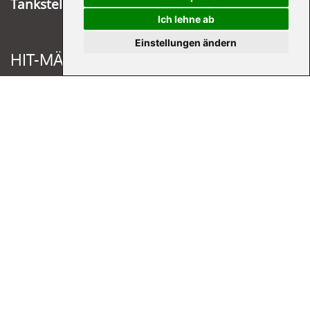
Tankstelle Köln-Buchforst
Ich lehne ab
Einstellungen ändern
HIT-MÄRKTE
Hit Engelskirchen
Hit Overath
Hit Gummersbach
Hit Marienheide
UNTERNEHMEN
Kunde werden
Cash & Carry