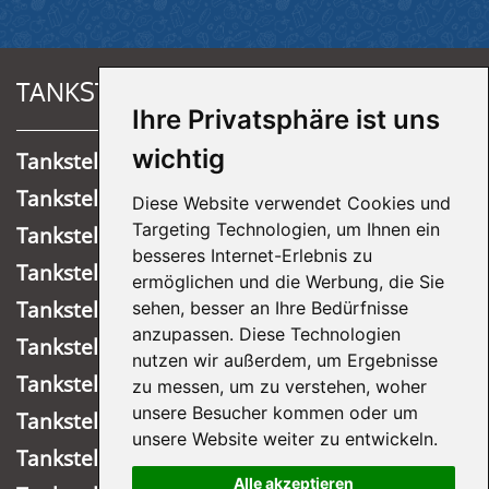
TANKSTELLEN
Ihre Privatsphäre ist uns
wichtig
Tankstelle Ründeroth
Tankstelle Overath
Diese Website verwendet Cookies und
Targeting Technologien, um Ihnen ein
Tankstelle Meinerzhagen
besseres Internet-Erlebnis zu
Tankstelle Lastrup Nord
ermöglichen und die Werbung, die Sie
Tankstelle Köln-Mülheim
sehen, besser an Ihre Bedürfnisse
anzupassen. Diese Technologien
Tankstelle Wiehl
nutzen wir außerdem, um Ergebnisse
Tankstelle Marienheide
zu messen, um zu verstehen, woher
unsere Besucher kommen oder um
Tankstelle Wipperfürth
unsere Website weiter zu entwickeln.
Tankstelle Lastrup Süd
Alle akzeptieren