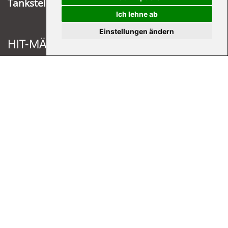
Tankstelle Köln-Buchforst
Ich lehne ab
Einstellungen ändern
HIT-MÄRKTE
Hit Engelskirchen
Hit Overath
Hit Gummersbach
Hit Marienheide
UNTERNEHMEN
Kunde werden
Cash & Carry