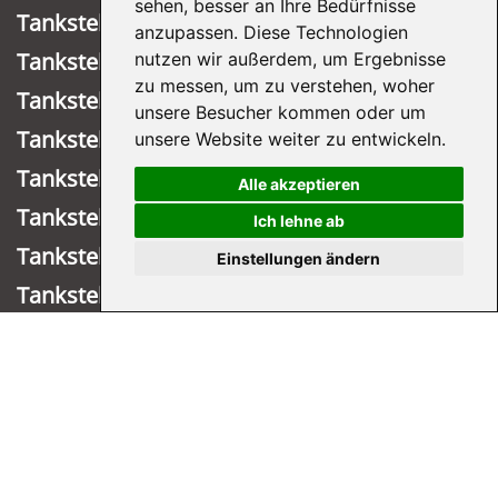
sehen, besser an Ihre Bedürfnisse
Tankstelle Meinerzhagen
anzupassen. Diese Technologien
Tankstelle Lastrup Nord
nutzen wir außerdem, um Ergebnisse
zu messen, um zu verstehen, woher
Tankstelle Köln-Mülheim
unsere Besucher kommen oder um
Tankstelle Wiehl
unsere Website weiter zu entwickeln.
Tankstelle Marienheide
Alle akzeptieren
Tankstelle Wipperfürth
Ich lehne ab
Tankstelle Lastrup Süd
Einstellungen ändern
Tankstelle Köln-Buchforst
HIT-MÄRKTE
Hit Engelskirchen
Hit Overath